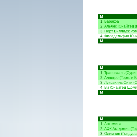
М
1.
Баракоа
2.
Альянс Юнайтед (
3.
Норт Виллидж Рэмс
4.
Филадельфия Юни
М
М
1.
Трансвааль (Сури
2.
Аллегро (Теркс и К
3.
Луисвилль Сити (
4.
Ви Юнайтед (Доми
М
М
1.
Артемиса
2.
АФК Академия (Тер
3.
Олимпия (Гондура