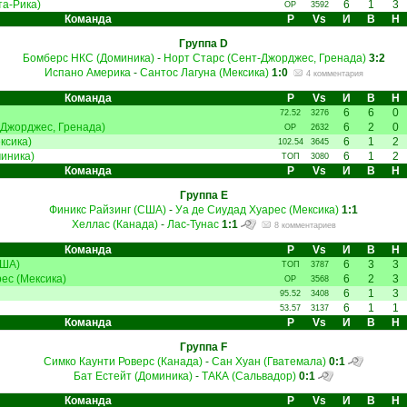
та-Рика)
6
1
3
ОР
3592
Команда
Р
Vs
И
В
Н
Группа D
Бомберс НКС (Доминика)
-
Норт Старс (Сент-Джорджес, Гренада)
3:2
Испано Америка
-
Сантос Лагуна (Мексика)
1:0
4 комментария
Команда
Р
Vs
И
В
Н
6
6
0
72.52
3276
-Джорджес, Гренада)
6
2
0
ОР
2632
ксика)
6
1
2
102.54
3645
иника)
6
1
2
ТОП
3080
Команда
Р
Vs
И
В
Н
Группа E
Финикс Райзинг (США)
-
Уа де Сиудад Хуарес (Мексика)
1:1
Хеллас (Канада)
-
Лас-Тунас
1:1
8 комментариев
Команда
Р
Vs
И
В
Н
США)
6
3
3
ТОП
3787
ес (Мексика)
6
2
3
ОР
3568
6
1
3
95.52
3408
6
1
1
53.57
3137
Команда
Р
Vs
И
В
Н
Группа F
Симко Каунти Роверс (Канада)
-
Сан Хуан (Гватемала)
0:1
Бат Естейт (Доминика)
-
ТАКА (Сальвадор)
0:1
Команда
Р
Vs
И
В
Н