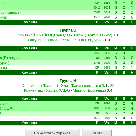
ла)
6
4
0
ОР
3215
6
3
1
90.12
3054
рс (Канада)
6
2
1
ТОП
3649
ика)
6
2
0
45.13
2898
Команда
Р
Vs
И
В
Н
Группа G
Фонтеной Юнайтед (Гренада)
-
Шаркс (Теркс и Кайкос)
2:1
Ванкувер (Канада)
-
Реал Эспана (Гондурас)
1:0
Команда
Р
Vs
И
В
Н
6
3
1
59.57
3096
 (Гренада)
6
3
0
ТОП
3319
урас)
6
3
0
87.86
3029
кос)
6
2
1
ОР
2685
Команда
Р
Vs
И
В
Н
Группа H
Сен-Лорен (Канада)
-
Элит (Каймановы о-ва)
1:1
Коннектикут Хаскис (США)
-
Мариго (Доминика)
3:0
Команда
Р
Vs
И
В
Н
-ва)
6
2
4
ОР
3676
с (США)
6
2
4
39.07
3608
а)
6
2
4
ТОП
3321
)
6
0
0
86.13
2879
Команда
Р
Vs
И
В
Н
Победители турнира
Назад