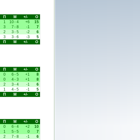
П
М
+/-
О
1
10
-
4
+6
15
3
7
-
8
-1
7
2
3
-
5
-2
6
3
3
-
6
-3
5
П
М
+/-
О
П
М
+/-
О
0
6
-
5
+1
8
0
4
-
3
+1
8
2
3
-
4
-1
6
1
4
-
5
-1
5
П
М
+/-
О
П
М
+/-
О
0
6
-
4
+2
10
1
5
-
5
0
7
2
7
-
8
-1
6