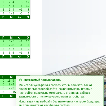
2
7
-
4
+3
12
2
5
-
4
+1
10
3
5
-
4
+1
7
4
4
-
9
-5
6
П
М
+/-
О
П
М
+/-
О
2
6
-
5
+1
10
3
7
-
8
-1
9
3
6
-
7
-1
9
3
6
-
5
+1
7
П
М
+/-
О
П
М
+/-
О
Уважаемый пользователь!
0
11
-
5
+6
10
0
9
-
4
+5
10
Мы используем файлы cookies, чтобы отличать вас от
0
7
-
3
+4
10
других пользователей сайта, сохранять ваши игровые
6
0
-
15
-15
0
настройки, правильно отображать страницы сайта в
П
М
+/-
О
зависимости от используемого вами устройства.
Используя наш веб-сайт без изменения настроек браузера,
вы принимаете от нас файлы cookies.