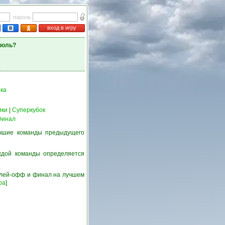
пароль
вход в игру
роль?
ка
ики
|
Суперкубок
Финал
учшие команды предыдущего
ждой команды определяется
 плей-офф и финал на лучшем
ра
]