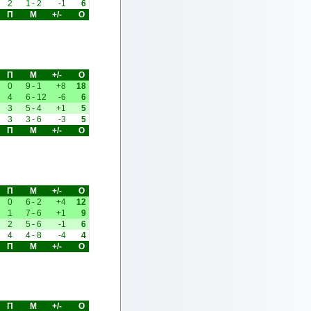
2
1
-
2
-1
6
П
М
+/-
О
П
М
+/-
О
0
9
-
1
+8
18
4
6
-
12
-6
6
3
5
-
4
+1
5
3
3
-
6
-3
5
П
М
+/-
О
П
М
+/-
О
0
6
-
2
+4
12
1
7
-
6
+1
9
2
5
-
6
-1
6
4
4
-
8
-4
4
П
М
+/-
О
П
М
+/-
О