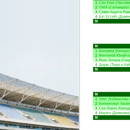
1.
Сан Хуан (Гватема
2.
ТАКА (Сальвадор)
3.
Симко Каунти Рове
4.
Бат Естейт (Домин
М
М
1.
Ванкувер (Канада)
2.
Фонтеной Юнайтед
3.
Реал Эспана (Гонд
4.
Шаркс (Теркс и Кай
М
М
1.
Элит (Каймановы о
2.
Коннектикут Хаски
3.
Сен-Лорен (Канад
4.
Мариго (Доминика
М