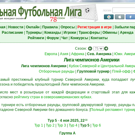
логин
ная
|
Новости
|
Онлайн
|
Правила
|
Опросы
|
Регистрация в игре
|
Забыли па
Расписание
|
Турниры
|
Команды
|
Игроки
|
Трансферы
|
Обмены
|
Аренда
Рейтинги
|
Форум
|
Чат
|
Конкурсы
|
Контакты
Сезон:
Европа
|
Азия
|
Африка
|
Сев. Америка
|
Южн. Амери
Лига чемпионов Америки
Лига чемпионов Америки
|
Кубок Северной и Центральной Амер
Отборочные раунды
|
Групповой турнир
|
Плей-офф
|
амый престижный клубный турнир Северной Америки, куда попадают л
езона и победитель прошлогодней Лиги чемпионов Америки.
исло мест в розыгрыше от каждой федерации и стартовый этап для ка
огласно
рейтингу стран в североамериканских кубках
.
 турнире есть отборочные раунды, групповой двухкруговой турнир, раунды
тадионе Северной Америки без домашнего бонуса. [
Полный регламент турни
Тур 5
-
4 ноя 2025, 22
00
Тур 1
|
Тур 2
|
Тур 3
|
Тур 4
|
Тур 5
|
Тур 6
Группа A