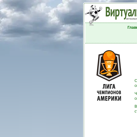
Глав
С
с
Ч
с
В
с