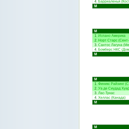
4.
Барриаленья (Кос
М
М
1.
Испано Америка
2.
Норт Старс (Сент
3.
Сантос Лагуна (Ме
4.
Бомберс НКС (Дом
М
М
1.
Финикс Райзинг (
2.
Уа де Сиудад Хуар
3.
Лас-Тунас
4.
Хеллас (Канада)
М
М