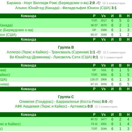
Баракоа
-
Норт Виллидж Рэмс (Бермудские о-ва)
2:0
4 комментария
Альянс Юнайтед (Канада)
-
Филадельфия Юнион (США)
3:1
Команда
Р
Vs
И
В
Н
6
5
0
ТОП
3517
Канада)
6
2
1
36.57
3070
 (Бермудские о-ва)
6
1
3
ОР
3366
он (США)
6
1
2
99.07
3089
Команда
Р
Vs
И
В
Н
Группа B
Аллегро (Теркс и Кайкос)
-
Трансвааль (Суринам)
1:1
2 комментария
Ви Юнайтед (Доминика)
-
Луисвилль Сити (США)
0:1
1 комментарий
Команда
Р
Vs
И
В
Н
нам)
6
1
5
ОР
3111
айкос)
6
1
5
ТОП
3050
США)
6
1
3
124.07
2906
ника)
6
0
5
67.13
3059
Команда
Р
Vs
И
В
Н
Группа C
Олимпия (Гондурас)
-
Барриаленья (Коста-Рика)
0:0
АФК Академия (Теркс и Кайкос)
-
Артемиса
0:0
2 комментария
Команда
Р
Vs
И
В
Н
6
2
4
90.52
3477
кс и Кайкос)
6
1
4
73.11
3201
с)
6
1
3
ТОП
3244