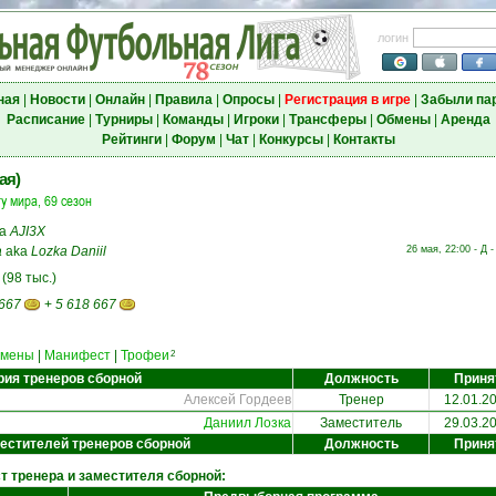
логин
ная
|
Новости
|
Онлайн
|
Правила
|
Опросы
|
Регистрация в игре
|
Забыли па
Расписание
|
Турниры
|
Команды
|
Игроки
|
Трансферы
|
Обмены
|
Аренда
Рейтинги
|
Форум
|
Чат
|
Конкурсы
|
Контакты
ая)
у мира, 69 сезон
ka
AJI3X
а
aka
Lozka Daniil
26 мая, 22:00 - Д 
" (98 тыс.)
 667
+
5 618 667
амены
|
Манифест
|
Трофеи
2
рия тренеров сборной
Должность
Приня
Алексей Гордеев
Тренер
12.01.2
Даниил Лозка
Заместитель
29.03.2
естителей тренеров сборной
Должность
Приня
т тренера и заместителя сборной: