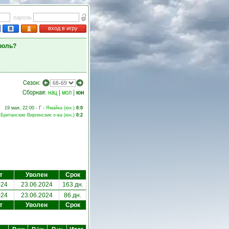
пароль
вход в игру
роль?
Сезон:
Сборная:
нац
|
мол
|
юн
19 мая, 22:00 - Г -
Ямайка (юн.)
0:0
-
Британские Виргинские о-ва (юн.)
0:2
т
Уволен
Срок
024
23.06.2024
163 дн.
024
23.06.2024
86 дн.
т
Уволен
Срок
мен
бон
глс