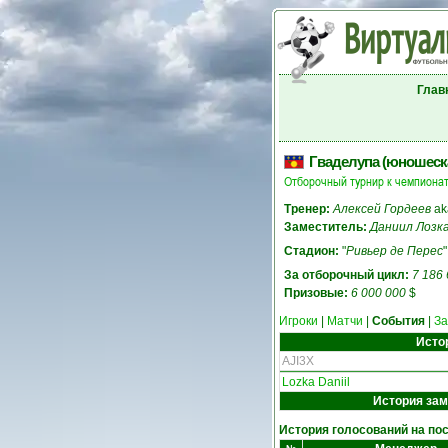
Глав
Гваделупа (юношеск
Отборочный турнир к чемпионат
Тренер:
Алексей Гордеев
a
Заместитель:
Даниил Лозк
Стадион:
"
Ривьер де Перес
За отборочный цикл:
7 186
Призовые:
6 000 000
$
Игроки
|
Матчи
|
События
|
З
Исто
AJI3X
Lozka Daniil
История зам
История голосований на пос