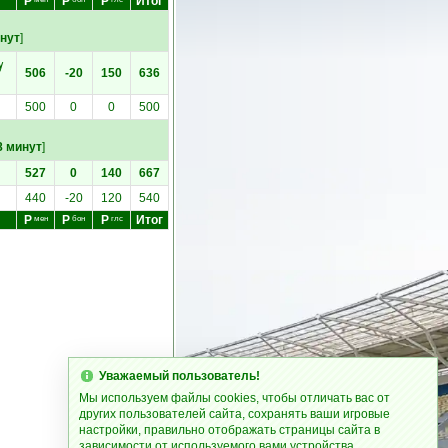
Р
Р
Р
Итог
инут
]
у
506
-20
150
636
500
0
0
500
8 минут
]
527
0
140
667
440
-20
120
540
Р
Р
Р
Итог
мен
бон
глс
Уважаемый пользователь!
Мы используем файлы cookies, чтобы отличать вас от
других пользователей сайта, сохранять ваши игровые
настройки, правильно отображать страницы сайта в
зависимости от используемого вами устройства.