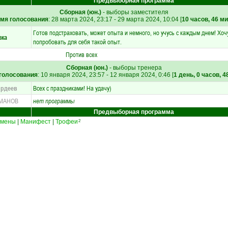
Предвыборная программа
Сборная (юн.)
- выборы заместителя
мя голосования
: 28 марта 2024, 23:17 - 29 марта 2024, 10:04 [
10 часов, 46 м
Готов подстраховать, может опыта и немного, но учусь с каждым днем! Хоч
зка
попробовать для себя такой опыт.
Против всех
Сборная (юн.)
- выборы тренера
голосования
: 10 января 2024, 23:57 - 12 января 2024, 0:46 [
1 день, 0 часов, 4
ордеев
Всех с праздниками! На удачу)
МАНОВ
нет программы
Предвыборная программа
амены
|
Манифест
|
Трофеи
2