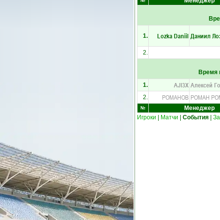
Менеджер
№
Вре
Lozka Daniil
Даниил Ло
1.
2.
Время 
AJI3X
Алексей Г
1.
РОМАНОВ
РОМАН РО
2.
Менеджер
№
Игроки
|
Матчи
|
События
|
З