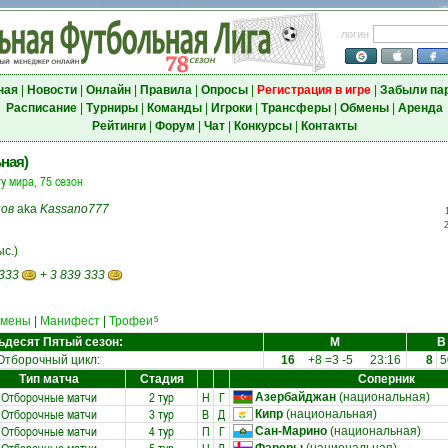
логин
ная
|
Новости
|
Онлайн
|
Правила
|
Опросы
|
Регистрация в игре
|
Забыли па
Расписание
|
Турниры
|
Команды
|
Игроки
|
Трансферы
|
Обмены
|
Аренда
Рейтинги
|
Форум
|
Чат
|
Конкурсы
|
Контакты
ная)
у мира, 75 сезон
ов
aka
Kassano777
ыс.)
 333
+
3 839 333
амены
|
Манифест
|
Трофеи
5
десят Пятый сезон:
М
В
Отборочный цикл:
16
+8 =3 -5
23:16
8
Тип матча
Стадия
Соперник
Отборочные матчи
2 тур
Н
Г
Азербайджан
(национальная)
Отборочные матчи
3 тур
В
Д
Кипр
(национальная)
Отборочные матчи
4 тур
П
Г
Сан-Марино
(национальная)