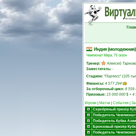
Глав
Индия (молодежная)
Чемпионат Мира, 75 сезон
Тренер:
Алексей Тарнов
Заместитель:
-
Стадион:
"
Пирлесс
" (105 тыс
Финансы:
4 577 294
За отборочный цикл:
8 559
Призовые:
15 000 000
$
+
4
Игроки
|
Матчи
|
События
|
За
Серебряный призёр Кубк
Победитель Чемпионат
Победитель Кубка Азии
Бронзовый призёр Кубк
Победитель Чемпионат