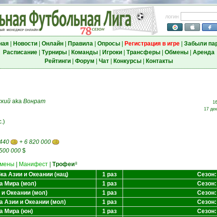
логин
ная
|
Новости
|
Онлайн
|
Правила
|
Опросы
|
Регистрация в игре
|
Забыли па
Расписание
|
Турниры
|
Команды
|
Игроки
|
Трансферы
|
Обмены
|
Аренда
Рейтинги
|
Форум
|
Чат
|
Конкурсы
|
Контакты
ский
aka
Вонрат
16
17 дек
.)
 440
+
6 820 000
 500 000
$
мены
|
Манифест
|
Трофеи
8
а Азии и Океании (нац)
1 раз
Сезон:
а Мира (мол)
1 раз
Сезон:
 и Океании (мол)
1 раз
Сезон:
а Азии и Океании (мол)
1 раз
Сезон:
а Мира (юн)
1 раз
Сезон: