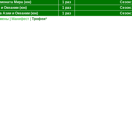
ионата Мира (юн)
1 раз
Сезон:
 и Океании (юн)
1 раз
Сезон:
 Азии и Океании (юн)
1 раз
Сезон:
мены
|
Манифест
|
Трофеи
8