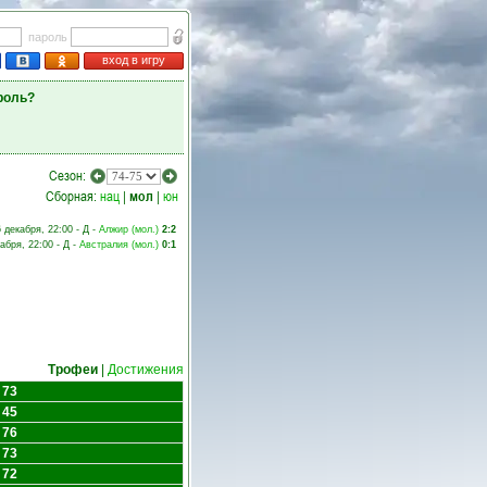
пароль
вход в игру
роль?
Сезон:
Сборная:
нац
|
мол
|
юн
 декабря, 22:00 - Д -
Алжир (мол.)
2:2
абря, 22:00 - Д -
Австралия (мол.)
0:1
Трофеи
|
Достижения
 73
 45
 76
 73
 72