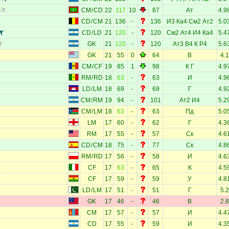
CM
/
CD
22
117
10
87
Ат
4.9
CD
/
CM
21
136
-
136
И3
Ка4
См2
Ат2
5.0
CD
/
LD
21
120
-
120
См2
Ат4
И4
Ка4
5.4
GK
21
120
-
120
Ат3
В4
К
Р4
5.6
GK
21
55
0
64
В
4.1
CM
/
CF
19
85
1
98
К
Г
4.9
RM
/
RD
18
63
-
63
И
4.9
LD
/
LM
18
69
-
69
Г
4.9
CM
/
RM
19
94
-
101
Ат2
И4
5.2
CM
/
LM
18
63
-
63
Пд
5.0
LM
17
60
-
62
Г
4.3
RM
17
55
-
57
Ск
4.6
CD
/
CM
18
75
-
77
Ск
4.8
RM
/
RD
17
56
-
58
И
4.6
CF
17
63
-
65
К
4.5
CF
17
59
-
59
У
4.8
LD
/
LM
17
51
-
51
Г
5.2
GK
17
46
-
46
В
2.8
CM
17
57
-
57
И
4.4
CD
17
55
-
59
И
4.3