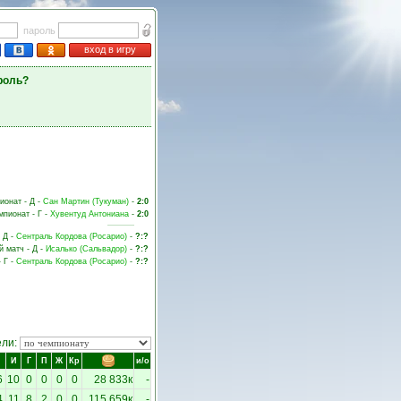
пароль
вход в игру
роль?
пионат - Д -
Сан Мартин (Тукуман)
-
2:0
мпионат - Г -
Хувентуд Антониана
-
2:0
- Д -
Сентраль Кордова (Росарио)
-
?:?
й матч - Д -
Исалько (Сальвадор)
-
?:?
- Г -
Сентраль Кордова (Росарио)
-
?:?
ели:
И
Г
П
Ж
Кр
и/о
6
10
0
0
0
0
28 833к
-
4
11
8
2
0
0
115 659к
-