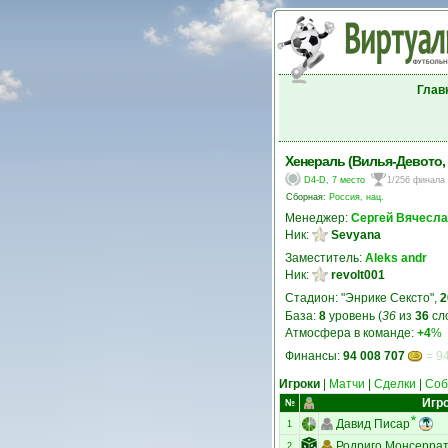
Глав
Хенераль (Вилья-Девото,
D4-D, 7 место
1/256 финала
Сборная:
Россия, нац.
Менеджер:
Сергей Вячесл
Ник:
Sevyana
Заместитель:
Aleks andr
Ник:
revolt001
Стадион: "Энрике Сексто",
2
База:
8
уровень (
36
из
36
сл
Атмосфера в команде:
+4
%
Финансы:
94 008 707
= 94
Игроки
|
Матчи
|
Сделки
|
Соб
Игр
№
Давид Писар
1
Родриго Монсерра
2