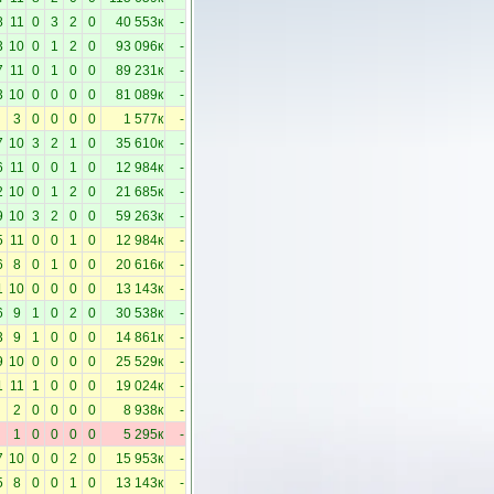
8
11
0
3
2
0
40 553к
-
3
10
0
1
2
0
93 096к
-
7
11
0
1
0
0
89 231к
-
3
10
0
0
0
0
81 089к
-
3
0
0
0
0
1 577к
-
7
10
3
2
1
0
35 610к
-
6
11
0
0
1
0
12 984к
-
2
10
0
1
2
0
21 685к
-
9
10
3
2
0
0
59 263к
-
5
11
0
0
1
0
12 984к
-
6
8
0
1
0
0
20 616к
-
1
10
0
0
0
0
13 143к
-
6
9
1
0
2
0
30 538к
-
3
9
1
0
0
0
14 861к
-
9
10
0
0
0
0
25 529к
-
1
11
1
0
0
0
19 024к
-
2
0
0
0
0
8 938к
-
1
0
0
0
0
5 295к
-
7
10
0
0
2
0
15 953к
-
5
8
0
0
1
0
13 143к
-