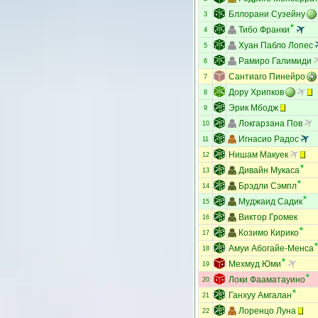
Бллорани Сузейну
3
Тибо Франки
4
Хуан Пабло Лопес
5
Рамиро Галимиди
6
Сантиаго Пинейро
7
Дору Хрипков
8
Эрик Мбодж
9
Локгарзана Пов
10
Игнасио Радос
11
Нишам Макуек
12
Дивайн Мукаса
13
Брэдли Сэмпл
14
Муджаид Садик
15
Виктор Громек
16
Козимо Кирико
17
Амуи Абогайе-Менса
18
Мехмуд Юми
19
Локи Фааматауино
20
Ганхуу Амгалан
21
Лоренцо Луна
22