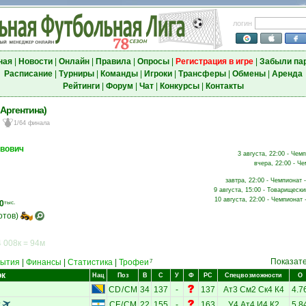
логин
ная
|
Новости
|
Онлайн
|
Правила
|
Опросы
|
Регистрация в игре
|
Забыли па
Расписание
|
Турниры
|
Команды
|
Игроки
|
Трансферы
|
Обмены
|
Аренда
Рейтинги
|
Форум
|
Чат
|
Конкурсы
|
Контакты
 Аргентина)
1/64 финала
авович
3 августа, 22:00 - Чем
вчера, 22:00 - Че
завтра, 22:00 - Чемпионат 
9 августа, 15:00 - Товарищески
10 августа, 22:00 - Чемпионат 
0
тыс.
отов)
 008к = 94м
Показат
ытия
|
Финансы
|
Статистика
|
Трофеи
7
ок
Нац
Поз
В
С
У
Ф
РС
Спецвозможности
О
CD
/
CM
34
137
-
137
Ат3
См2
Ск4
К4
4.7
т
CF
/
CM
22
155
-
163
У4
Ат4
И4
К2
5.8