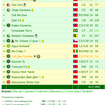
Лин Хен
LD
31
77
-
6
Энди Хаожэнь
CD
30
88
-
7
Гай Жи Бен
RD
/
RM
24
88
-
8
Цаи Се
LM
26
104
-
9
Кэвин Хаожэнь
CD
/
CM
20
83
-
10
Гильерме Пато
CF
27
101
-
11
Фабрис Клерман
CF
31
107
-
12
Ян Тобиас Стрык
CD
/
CM
19
65
-
13
Адыл Бабаев
LD
/
LM
20
68
-
14
Ив Сома
RD
/
RM
19
60
-
15
Тай-Джи Граймс
CD
/
CM
18
54
-
16
Баосин Ту
CM
/
CF
21
74
-
17
Синьсун Ся
RM
20
71
-
18
Хуань-Ченг Чаню
CM
/
CF
17
45
-
19
Кадзухиро Джи-Джи
RM
19
64
-
20
Шаоцзюнь Жиан Хуа
CD
16
35
-
21
22.9
1594
Игроки
|
Матчи
|
Сделки
|
События
|
Финансы
|
Статистика
|
Трофеи
7
Показатели команды:
•
Рейтинг силы команды (Vs)
:
983
(
10 666
|
25
|
8
)
•
Сила 11-ти лучших (s11)
:
1031
(
10 702
|
26
|
8
)