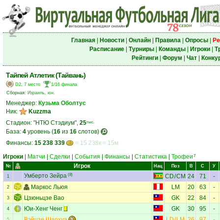
Главная
|
Новости
|
Онлайн
|
Правила
|
Опросы
|
Ре
Расписание
|
Турниры
|
Команды
|
Игроки
|
Т
Рейтинги
|
Форум
|
Чат
|
Конку
Тайпей Атлетик (Тайвань)
D2, 7 место
1/16 финала
Сборная:
Израиль, юн.
Менеджер:
Кузьма Оболтус
Ник:
Kuzzma
Стадион: "НТЮ Стэдиум",
25
тыс.
База:
4
уровень (
16
из
16
слотов)
Финансы:
15 238 339
= 15 238к = 15м
Игроки
|
Матчи
|
Сделки
|
События
|
Финансы
|
Статистика
|
Трофеи
7
Игрок
№
Нац
Поз
В
С
У
Умберто Зейра
(8)
CD
/
CM
24
71
-
1
Маркос Льюя
LM
20
63
-
2
Цзюньцзе Вао
GK
22
84
-
3
Юи-Хенг Ченг
GK
30
95
-
4
Вэйцзе Шаохуа
LD
/
LM
26
97
-
5