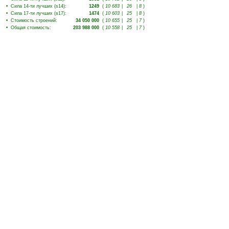
•
Сила 14-ти лучших (s14)
:
1249
(
10 683
|
26
|
8
)
•
Сила 17-ти лучших (s17)
:
1474
(
10 603
|
25
|
8
)
•
Стоимость строений
:
34 050 000
(
10 655
|
25
|
7
)
•
Общая стоимость
:
203 988 000
(
10 558
|
25
|
7
)