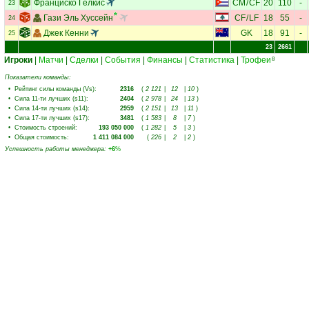
Франциско Гелкис
CM
/
CF
20
110
-
23
Гази Эль Хуссейн
CF
/
LF
18
55
-
24
Джек Кенни
GK
18
91
-
25
23
2661
Игроки
|
Матчи
|
Сделки
|
События
|
Финансы
|
Статистика
|
Трофеи
8
Показатели команды:
•
Рейтинг силы команды (Vs)
:
2316
(
2 121
|
12
|
10
)
•
Сила 11-ти лучших (s11)
:
2404
(
2 978
|
24
|
13
)
•
Сила 14-ти лучших (s14)
:
2959
(
2 151
|
13
|
11
)
•
Сила 17-ти лучших (s17)
:
3481
(
1 583
|
8
|
7
)
•
Стоимость строений
:
193 050 000
(
1 282
|
5
|
3
)
•
Общая стоимость
:
1 411 084 000
(
226
|
2
|
2
)
Успешность работы менеджера
:
+6
%