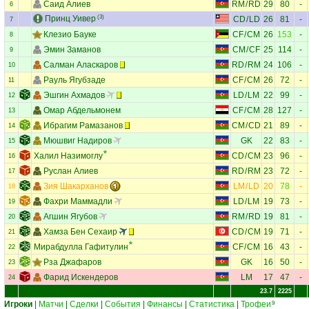
Саид Алиев
RM
/
RD
29
80
-
6
Принц Уивер
(3)
CD
/
LD
26
81
-
7
Клезио Бауке
CF
/
CM
26
153
-
8
Эмин Заманов
CM
/
CF
25
114
-
9
Салман Аласкаров
RD
/
RM
24
106
-
10
Рауль Ягубзаде
CF
/
CM
26
72
-
11
Эшгин Ахмадов
LD
/
LM
22
99
-
12
Омар Абдельмонем
CF
/
CM
28
127
-
13
Ибрагим Рамазанов
CM
/
CD
21
89
-
14
Мюшвиг Надиров
GK
22
83
-
15
Халил Назимоглу
CD
/
CM
23
96
-
16
Руслан Алиев
RD
/
RM
23
72
-
17
Зия Шакарханов
LM
/
LD
20
78
-
18
Фахри Маммадли
LD
/
LM
19
73
-
19
Агшин Ягубов
RM
/
RD
19
81
-
20
Хамза Бен Сехаир
CD
/
CM
19
71
-
21
Мирабдулла Гафитулин
CF
/
CM
16
43
-
22
Рза Джафаров
GK
16
50
-
23
Фарид Искендеров
LM
17
47
-
24
23.7
2225
Игроки
|
Матчи
|
Сделки
|
События
|
Финансы
|
Статистика
|
Трофеи
9