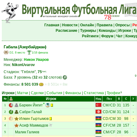
Главная
|
Новости
|
Онлайн
|
Правила
|
Опросы
|
Ре
Расписание
|
Турниры
|
Команды
|
Игроки
|
Т
Рейтинги
|
Форум
|
Чат
|
Конку
Габала (Азербайджан)
D2, 8 место
1/16 финала
Менеджер:
Никон Уваров
Ник:
NikonUvarov
Стадион: "Гябяля",
75
тыс.
9
База:
7
уровень (
32
из
32
слотов)
Финансы:
8 501 039
= 8 501к = 8м
Игроки
|
Матчи
|
Сделки
|
События
|
Финансы
|
Статистика
|
Трофеи
9
Игрок
№
Нац
Поз
В
С
У
Баркин Йигит
CM
/
CD
31
135
-
1
Сабри Галай
CD
/
CM
31
124
-
2
Илкин Гыртымов
CD
/
CM
30
98
-
3
Асиф Маммадов
CF
/
CM
28
157
-
4
Малик Галиев
CM
/
CF
28
96
-
5