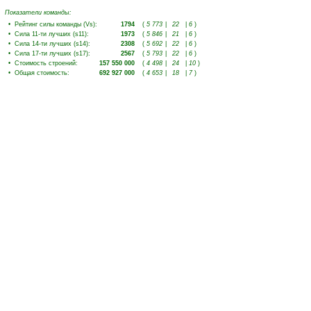
Показатели команды:
•
Рейтинг силы команды (Vs)
:
1794
(
5 773
|
22
|
6
)
•
Сила 11-ти лучших (s11)
:
1973
(
5 846
|
21
|
6
)
•
Сила 14-ти лучших (s14)
:
2308
(
5 692
|
22
|
6
)
•
Сила 17-ти лучших (s17)
:
2567
(
5 793
|
22
|
6
)
•
Стоимость строений
:
157 550 000
(
4 498
|
24
|
10
)
•
Общая стоимость
:
692 927 000
(
4 653
|
18
|
7
)