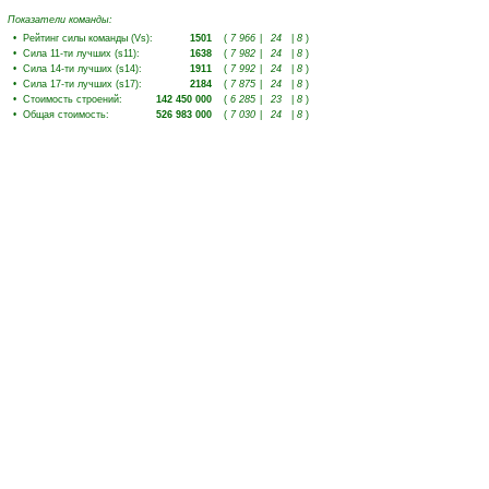
Показатели команды:
•
Рейтинг силы команды (Vs)
:
1501
(
7 966
|
24
|
8
)
•
Сила 11-ти лучших (s11)
:
1638
(
7 982
|
24
|
8
)
•
Сила 14-ти лучших (s14)
:
1911
(
7 992
|
24
|
8
)
•
Сила 17-ти лучших (s17)
:
2184
(
7 875
|
24
|
8
)
•
Стоимость строений
:
142 450 000
(
6 285
|
23
|
8
)
•
Общая стоимость
:
526 983 000
(
7 030
|
24
|
8
)