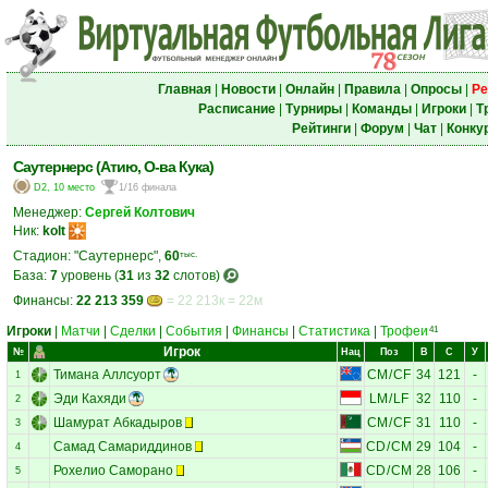
Главная
|
Новости
|
Онлайн
|
Правила
|
Опросы
|
Ре
Расписание
|
Турниры
|
Команды
|
Игроки
|
Т
Рейтинги
|
Форум
|
Чат
|
Конку
Саутернерс (Атию, О-ва Кука)
D2, 10 место
1/16 финала
Менеджер:
Сергей Колтович
Ник:
kolt
Стадион: "Саутернерс",
60
тыс.
База:
7
уровень (
31
из
32
слотов)
Финансы:
22 213 359
= 22 213к = 22м
Игроки
|
Матчи
|
Сделки
|
События
|
Финансы
|
Статистика
|
Трофеи
41
Игрок
№
Нац
Поз
В
С
У
Тимана Аллсуорт
CM
/
CF
34
121
-
1
Эди Кахяди
LM
/
LF
32
110
-
2
Шамурат Абкадыров
CM
/
CF
31
110
-
3
Самад Самариддинов
CD
/
CM
29
104
-
4
Рохелио Саморано
CD
/
CM
28
106
-
5