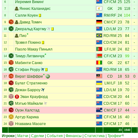
Иеремия Викинг
CF
/
CM
25
125
-
6
Яннис Каланидис
GK
26
118
-
7
Салли Коуен
RM
/
RF
24
104
-
8
Давид Томич
CM
/
CF
23
78
-
9
Джеральд Картму
LD
/
LM
23
77
-
10
Пио
RD
/
RM
25
84
-
11
Трэвел Покино
CD
/
CM
24
81
-
12
Паоло Макау Пиньял
LF
/
LM
24
82
-
13
Тимур Литвинчук
CF
/
CM
23
99
-
14
Мабинти Санко
GK
22
67
-
15
Стэфан Роуру
RD
/
RM
18
65
-
16
Вират Шаффри
CD
18
53
0
17
Булат Стратиенко
LM
/
LF
18
52
-
18
Дежан Барроу
LD
/
LM
19
70
-
19
Эван Крауфорд
CD
/
CM
20
44
-
20
Мэтью Майкали
CD
/
CM
17
60
-
21
Оуэн Халстад
CM
/
CF
17
44
-
22
Артур Карика
CF
/
CM
16
40
-
23
Нгававиа Маоате
CF
/
CM
17
46
-
24
23
1940
Игроки
|
Матчи
|
Сделки
|
События
|
Финансы
|
Статистика
|
Трофеи
41