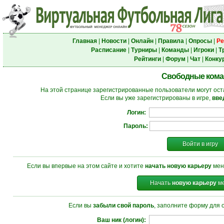
Главная
|
Новости
|
Онлайн
|
Правила
|
Опросы
|
Ре
Расписание
|
Турниры
|
Команды
|
Игроки
|
Т
Рейтинги
|
Форум
|
Чат
|
Конку
Свободные ком
На этой странице зарегистрированные пользователи могут ост
Если вы уже зарегистрированы в игре,
вве
Логин:
Пароль:
Войти в игру
Если вы впервые на этом сайте и хотите
начать новую карьеру
мен
Начать
новую карьеру
ме
Если вы
забыли свой пароль
, заполните форму для 
Ваш ник (логин):