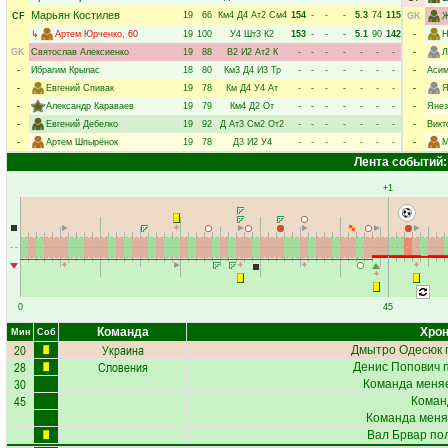
Марьян Костилев
19
66
Км4
Д4
Ат2
См4
154
-
-
-
5.3
74
115
CF
GK
Ж
↳
Артем Юрченко
, 60
19
100
У4
Шт3
К2
153
-
-
-
5.1
90
142
-
Н
GK
Святослав Алексиенко
19
88
В2
И2
Ат2
К
-
-
-
-
-
-
-
-
Л
-
Ибрагим Крылас
18
80
Км3
Д4
И3
Тр
-
-
-
-
-
-
-
-
Асим
-
Евгений Спивак
19
78
Км
Д4
У4
Ат
-
-
-
-
-
-
-
-
Я
-
Александр Караваев
19
79
Км4
Д2
От
-
-
-
-
-
-
-
-
Янез
-
Евгений Дебелко
19
92
Д
Ат3
См2
От2
-
-
-
-
-
-
-
-
Викт
-
Артем Шпырёнок
19
78
Д3
И2
У4
-
-
-
-
-
-
-
-
М
Лента событий:
+1
0
45
Команда
Хрон
Мин
Соб
20
Украина
Дмытро Одесюк
28
Словения
Денис Попович
п
30
Команда меняе
45
Коман
Команда меня
Вал Брвар
пол