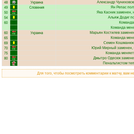
48
Украина
Александр Чуниховск
49
Словения
Ян Репас
пол
50
Яка Касник
заменен, 
54
Альяж Додиг
по
60
Команда
Команда меня
60
Украина
Марьян Костилев
заменен
65
Команда меня
69
Семен Кошманюк
70
Юрий Мирный
заменен, 
75
Команда меняет
80
Дмытро Одесюк
замене
Пенальтистом те
Для того, чтобы посмотреть комментарии к матчу, вам 