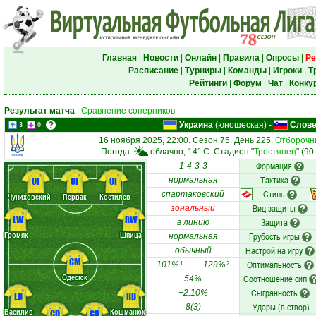
Главная
|
Новости
|
Онлайн
|
Правила
|
Опросы
|
Ре
Расписание
|
Турниры
|
Команды
|
Игроки
|
Т
Рейтинги
|
Форум
|
Чат
|
Конку
Результат матча
|
Сравнение соперников
Украина
(юношеская)
-
Слове
3
0
16 ноября 2025, 22:00. Сезон 75. День 225.
Отборочны
Погода:
облачно, 14° C. Стадион "
Тростянец
" (90
Формация
1-4-3-3
Тактика
CF
CF
CF
нормальная
Стиль
спартаковский
Чуниховский
Первак
Костилев
Вид защиты
зональный
LW
RW
Защита
в линию
Громяк
Шпица
Грубость игры
нормальная
Настрой на игру
обычный
CM
Оптимальность
101%
129%
1
2
Одесюк
Соотношение сил
54%
Сыгранность
+2.10%
LB
RB
Удары (в створ)
8(3)
Василив
Кошманюк
CD
CD