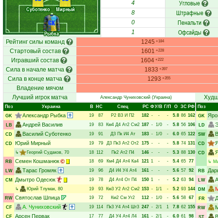
Угловые
4
Суботенко
Мирный
Штрафные
8
Пенальти
GK
0
Офсайды
1
Рыбка
Рейтинг силы команд
1245
+184
Стартовый состав
1601
+228
Игравший состав
1604
+222
Сила в начале матча
1833
+397
Сила в конце матча
1293
+355
Владение мячом
Лучший игрок матча
Худш
Александр Чуниховский
(Украина)
Поз
Украина
В
НC
Спец
РC
Ф
У/В
Г/П
О
ЗС
РФ
Поз
Александр Рыбка
Яро
19
87
Р2
В3
И
П2
182
-
-
-
5.8
86
162
GK
GK
Андрей Василив
Э
19
83
Км4
Д4
Ат2
См2
187
-
1/0
-
5.8
56
106
LB
LD
Василий Суботенко
В
19
91
Д3
Пк
И4
Ат
183
-
1/0
-
6.0
65
122
CD
SW
Юрий Мирный
Я
19
79
Д3
Пк3
Ат2
От2
175
-
-
-
5.8
74
131
CD
CD
Я
↳
Георгий Судаков
, 70
18
112
Пк2
Ат2
П4
146
-
-
-
5.3
88
130
CD
Семен Кошманюк
18
69
Км4
Д4
Ат4
Ка4
121
1
-
-
5.4
65
77
RB
↳
М
Тарас Громяк
Дар
19
96
Д4
И4
У4
Ат4
161
-
-
-
5.6
57
92
LW
RB
Дмытро Одесюк
А
19
78
Д4
Ат4
От
П4
150
1
-
-
5.2
63
94
CM
LW
↳
Юрий Тлумак
, 80
19
93
Км3
У2
Ат2
См2
153
-
1/1
-
5.2
93
144
DM
Святослав Шпица
19
72
Км2
См
Уг2
112
-
1/0
-
5.6
58
67
Д
RW
FR
А. Чуниховский
19
114
Пк3
У4
Ат4
Шт3
247
-
2/1
1
7.8
62
155
CF
RW
Арсен Первак
17
77
Д4
У4
Ат4
Л4
161
-
2/1
-
6.0
61
98
В
CF
ST