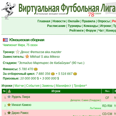
Главная
|
Новости
|
Онлайн
|
Правила
|
Опросы
|
Ре
Расписание
|
Турниры
|
Команды
|
Игроки
|
Т
Рейтинги
|
Форум
|
Чат
|
Конку
Юношеская сборная
Чемпионат Мира, 75 сезон
Тренер:
Денис Фетисов
aka
mazder
Заместитель:
Mikhail S
aka
Mikeso
Стадион:
"
Эстадио Мартирес де Кабайгуан
" (90 тыс.)
Финансы:
5 780 470
За отборочный цикл:
7 880 356
+
5 516 667
Призовые:
10 000 000
$
+
3 000 000
$
Игроки
|
Матчи
|
События
|
Замены
|
Манифест
|
Трофеи
4
Игрок
№
Поз
Яудель Лаера
CF
1
1.
Депортес Савио (Гондурас)
Михаэл Камехо
RD
/
RM
1
2.
Ла-Гавана
Дарио Рамос
CD
/
CM
1
3.