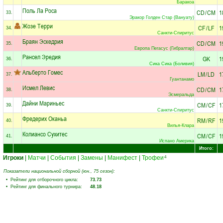
Баракоа
Поль Ла Роса
CD
/
CM
1
33.
Эракор Голден Стар (Вануату)
Жозе Терри
CF
/
LF
1
34.
Санкти-Спиритус
Браян Эскедрия
CD
/
CM
1
35.
Европа Пегасус (Гибралтар)
Рансел Эредия
GK
1
36.
Сика Сика (Боливия)
Альберто Гомес
LM
/
LD
1
37.
Гуантанамо
Исмел Левис
CD
/
CM
1
38.
Эсмеральда
Дайни Мариньес
CM
/
CF
1
39.
Санкти-Спиритус
Фредерих Оканьа
RM
/
RF
1
40.
Вилья-Клара
Колиансо Сухитес
CM
/
CF
1
41.
Испано Америка
Итого:
Игроки
|
Матчи
|
События
|
Замены
|
Манифест
|
Трофеи
4
Показатели национальной сборной (юн., 75 сезон):
• Рейтинг для отборочного цикла:
73.73
• Рейтинг для финального турнира:
48.18