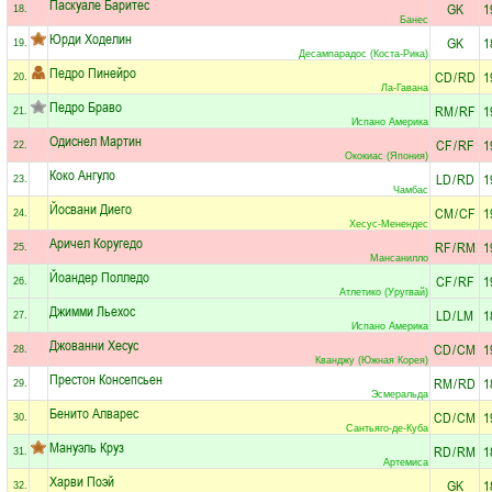
Паскуале Баритес
GK
1
18.
Банес
Юрди Ходелин
GK
1
19.
Десампарадос (Коста-Рика)
Педро Пинейро
CD
/
RD
1
20.
Ла-Гавана
Педро Браво
RM
/
RF
1
21.
Испано Америка
Одиснел Мартин
CF
/
RF
1
22.
Ококиас (Япония)
Коко Ангуло
LD
/
RD
1
23.
Чамбас
Йосвани Диего
CM
/
CF
1
24.
Хесус-Менендес
Аричел Коругедо
RF
/
RM
1
25.
Мансанилло
Йоандер Полледо
CF
/
RF
1
26.
Атлетико (Уругвай)
Джимми Льехос
LD
/
LM
1
27.
Испано Америка
Джованни Хесус
CD
/
CM
1
28.
Кванджу (Южная Корея)
Престон Консепсьен
RM
/
RD
1
29.
Эсмеральда
Бенито Алварес
CD
/
CM
1
30.
Сантьяго-де-Куба
Мануэль Круз
RD
/
RM
1
31.
Артемиса
Харви Поэй
GK
1
32.