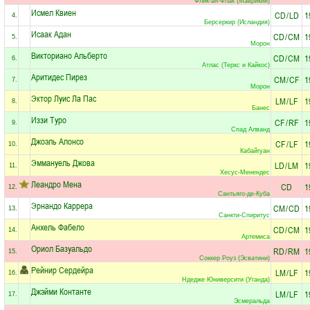
Флик-ан-Флак (Маврикий)
Исмел Квиен
CD
/
LD
1
4.
Берсеркир (Исландия)
Исаак Адан
CD
/
CM
1
5.
Морон
Викториано Альберто
CD
/
CM
1
6.
Атлас (Теркс и Кайкос)
Аритидес Пирез
CM
/
CF
1
7.
Морон
Эктор Луис Ла Пас
LM
/
LF
1
8.
Банес
Иззи Туро
CF
/
RF
1
9.
Спад Алванд
Джоэль Алонсо
CF
/
LF
1
10.
Кабайгуан
Эммануель Джова
LD
/
LM
1
11.
Хесус-Менендес
Леандро Мена
CD
1
12.
Сантьяго-де-Куба
Эрнандо Каррера
CM
/
CD
1
13.
Санкти-Спиритус
Анхель Фабело
CD
/
CM
1
14.
Артемиса
Ориол Базуальдо
RD
/
RM
1
15.
Соккер Роуз (Эсватини)
Рейнир Сердейра
LM
/
LF
1
16.
Ндедже Юниверсити (Уганда)
Джэйми Контанте
LM
/
LF
1
17.
Эсмеральда