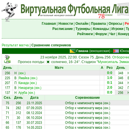
Главная
|
Новости
|
Онлайн
|
Правила
|
Опросы
|
Ре
Расписание
|
Турниры
|
Команды
|
Игроки
|
Т
Рейтинги
|
Форум
|
Чат
|
Конку
Результат матча
|
Сравнение соперников
Гвиана
(юношеская)
-
Юнош
23 ноября 2025, 22:00. Сезон 75. День 256.
Отборочны
Прогноз погоды:
солнечно, 16-
24°
. Стадион "
Мунисипаль Эмман
День
Матч
А
Рез
День
256
Н
(юн.)
348
0:0
225
В
Ямайка (юн.)
346
1:0
207
П
Канада (юн.)
344
0:1
177
В
Никарагуа (юн.)
342
2:0
137
Н
Аруба (юн.)
256
0:0
Сез.
День
Дата
Соревнование
75
256
23.11.2025
Отбор к чемпионату мира (юн.)
74
282
07.09.2025
Отбор к чемпионату мира (юн.)
71
312
08.12.2024
Отбор к чемпионату мира (юн.)
71
30
06.10.2024
Отбор к чемпионату мира (юн.)
66
137
30.07.2023
Отбор к чемпионату мира (юн.)
65
176
14.05.2023
Отбор к чемпионату мира (юн.)