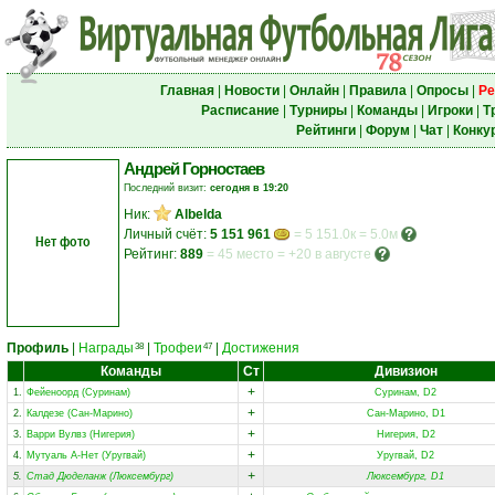
Главная
|
Новости
|
Онлайн
|
Правила
|
Опросы
|
Ре
Расписание
|
Турниры
|
Команды
|
Игроки
|
Т
Рейтинги
|
Форум
|
Чат
|
Конку
Андрей Горностаев
Последний визит:
сегодня в 19:20
Ник:
Albelda
Личный счёт:
5 151 961
= 5 151.0к = 5.0м
Нет фото
Рейтинг:
889
=
45 место
=
+20 в августе
Профиль
|
Награды
|
Трофеи
|
Достижения
38
47
Команды
Ст
Дивизион
+
1.
Фейеноорд (Суринам)
Суринам, D2
+
2.
Калдезе (Сан-Марино)
Сан-Марино, D1
+
3.
Варри Вулвз (Нигерия)
Нигерия, D2
+
4.
Мутуаль А-Нет (Уругвай)
Уругвай, D2
+
5.
Стад Дюделанж (Люксембург)
Люксембург, D1