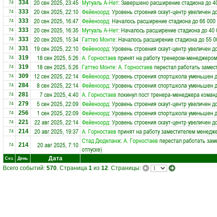
20 сен 2025, 23:45
Мутуаль А-Нет
: Завершено расширение стадиона до 4
334
74
20 сен 2025, 22:10
Фейеноорд
: Уровень строения скаут-центр увеличен д
333
74
20 сен 2025, 16:47
Фейеноорд
: Началось расширение стадиона до 66 000
333
74
20 сен 2025, 16:35
Мутуаль А-Нет
: Началось расширение стадиона до 40 
333
74
20 сен 2025, 15:34
Гаттео Монте
: Началось расширение стадиона до 55 0
333
74
19 сен 2025, 22:10
Фейеноорд
: Уровень строения скаут-центр увеличен д
331
74
18 сен 2025, 5:26
А. Горностаев
принят на работу тренером-менеджером
319
74
18 сен 2025, 5:26
Гаттео Монте
:
А. Горностаев
перестал работать замес
319
74
12 сен 2025, 22:14
Фейеноорд
: Уровень строения спортшкола уменьшен д
309
74
8 сен 2025, 22:14
Фейеноорд
: Уровень строения спортшкола уменьшен д
284
74
7 сен 2025, 4:40
А. Горностаев
покинул пост тренера-менеджера кома
281
74
5 сен 2025, 22:09
Фейеноорд
: Уровень строения скаут-центр увеличен д
279
74
1 сен 2025, 22:09
Фейеноорд
: Уровень строения спортшкола уменьшен д
256
74
22 авг 2025, 22:14
Фейеноорд
: Уровень строения скаут-центр увеличен д
221
74
20 авг 2025, 19:37
А. Горностаев
принят на работу заместителем менедж
214
74
Стад Дюделанж
:
А. Горностаев
перестал работать заме
20 авг 2025, 7:10
214
74
отпуске)
Дата
Сез.
День
Всего событий:
570
. Страница
1
из
12
. Страницы: