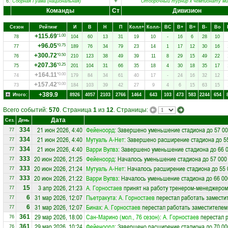
+
6.
Сборная Гуама (национальная)
Отборочный турнир к чемпионату ми
Команды
Ст
Дивизион
Сезон
Рейтинг
И
В
Н
П
Колл+
Колл-
ВC
В+
В=
В-
Вo
+115.69
*1.00
78
104
60
13
31
19
10
-
16
6
28
10
+96.05
*0.75
77
189
76
34
79
23
14
1
17
12
30
16
+300.72
*0.50
76
210
123
38
49
39
11
8
29
15
49
22
+207.36
*0.25
75
201
104
31
66
35
18
4
30
18
35
17
+164.11
*0.00
74
179
84
34
61
40
17
-
24
16
32
12
+157.42
*0.00
73
184
103
39
42
27
9
4
6
15
63
15
+389.9
Итого:
8926
4057
2103
2766
1464
643
103
473
583
2244
654
Всего событий:
570
. Страница
1
из
12
. Страницы:
Дата
Сез.
День
21 июн 2026, 4:40
Фейеноорд
: Завершено уменьшение стадиона до 57 00
334
77
21 июн 2026, 4:40
Мутуаль А-Нет
: Завершено расширение стадиона до 5
334
77
21 июн 2026, 4:40
Варри Вулвз
: Завершено уменьшение стадиона до 66 
334
77
20 июн 2026, 21:25
Фейеноорд
: Началось уменьшение стадиона до 57 000
333
77
20 июн 2026, 21:24
Мутуаль А-Нет
: Началось расширение стадиона до 55 
333
77
20 июн 2026, 21:22
Варри Вулвз
: Началось уменьшение стадиона до 66 00
333
77
3 апр 2026, 21:23
А. Горностаев
принят на работу тренером-менеджером
15
77
31 мар 2026, 12:07
Пьетракута
:
А. Горностаев
перестал работать замести
6
77
31 мар 2026, 12:07
Бинах
:
А. Горностаев
перестал работать заместителем
6
77
29 мар 2026, 18:00
Сан-Марино (мол., 76 сезон)
:
А. Горностаев
перестал р
361
76
29 мар 2026, 10:24
Фейеноорд
: Завершено расширение стадиона до 70 00
361
76