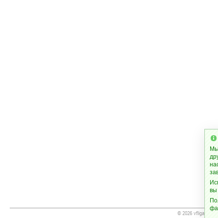
Мы
др
на
за
Ис
вы
По
фа
© 2026 vfliga.ws