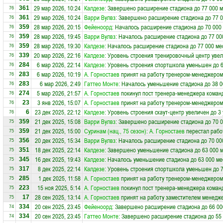
29 мар 2026, 10:24
Калдезе
: Завершено расширение стадиона до 77 000 м
361
76
29 мар 2026, 10:24
Варри Вулвз
: Завершено расширение стадиона до 77 0
361
76
28 мар 2026, 20:15
Фейеноорд
: Началось расширение стадиона до 70 000
359
76
28 мар 2026, 19:45
Варри Вулвз
: Началось расширение стадиона до 77 00
359
76
28 мар 2026, 19:30
Калдезе
: Началось расширение стадиона до 77 000 ме
359
76
20 мар 2026, 22:16
Калдезе
: Уровень строения тренировочный центр увел
339
76
6 мар 2026, 22:14
Калдезе
: Уровень строения спортшкола уменьшен до 
284
76
6 мар 2026, 10:19
А. Горностаев
принят на работу тренером-менеджером
283
76
6 мар 2026, 2:49
Гаттео Монте
: Началось уменьшение стадиона до 38 0
283
76
5 мар 2026, 21:57
А. Горностаев
покинул пост тренера-менеджера кома
274
76
3 янв 2026, 15:07
А. Горностаев
принят на работу тренером-менеджером
23
76
23 дек 2025, 22:12
Калдезе
: Уровень строения скаут-центр увеличен до 3
6
76
21 дек 2025, 15:08
Варри Вулвз
: Завершено расширение стадиона до 70 0
359
75
21 дек 2025, 15:00
Суринам (нац., 75 сезон)
:
А. Горностаев
перестал рабо
359
75
20 дек 2025, 15:34
Варри Вулвз
: Началось расширение стадиона до 70 00
356
75
18 дек 2025, 22:14
Калдезе
: Завершено уменьшение стадиона до 63 000 
351
75
16 дек 2025, 19:43
Калдезе
: Началось уменьшение стадиона до 63 000 ме
345
75
8 дек 2025, 22:14
Калдезе
: Уровень строения спортшкола уменьшен до 
317
75
1 дек 2025, 11:58
А. Горностаев
принят на работу тренером-менеджером
285
75
15 ноя 2025, 5:14
А. Горностаев
покинул пост тренера-менеджера кома
223
75
28 сен 2025, 13:14
А. Горностаев
принят на работу заместителем менедж
17
75
20 сен 2025, 23:45
Фейеноорд
: Завершено расширение стадиона до 66 00
334
74
20 сен 2025, 23:45
Гаттео Монте
: Завершено расширение стадиона до 55 
334
74