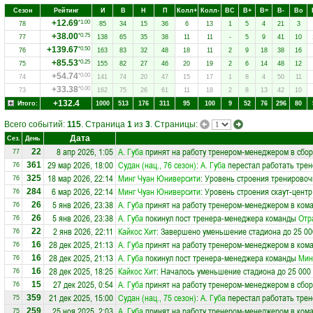
Сезон
Рейтинг
И
В
Н
П
Колл+
Колл-
ВC
В+
В=
В-
Вo
+12.69
*1.00
78
85
34
15
36
6
13
1
5
4
21
3
+38.00
*0.75
77
138
65
35
38
11
11
-
5
9
41
10
+139.67
*0.50
76
163
83
32
48
18
11
2
9
18
38
16
+85.53
*0.25
75
155
82
27
46
20
19
2
6
14
48
12
+54.74
*0.00
74
141
74
20
47
15
17
1
8
4
50
11
+33.38
*0.00
73
162
75
26
61
11
18
2
8
13
42
10
+132.4
Итого:
1000
513
176
311
95
100
9
52
76
296
80
Всего событий:
115
. Страница
1
из
3
. Страницы:
Дата
Сез.
День
8 апр 2026, 1:05
А. Губа
принят на работу тренером-менеджером в сбо
22
77
29 мар 2026, 18:00
Судан (нац., 76 сезон)
:
А. Губа
перестал работать трен
361
76
18 мар 2026, 22:14
Минг Чуан Юниверсити
: Уровень строения тренировоч
325
76
6 мар 2026, 22:14
Минг Чуан Юниверсити
: Уровень строения скаут-цент
284
76
5 янв 2026, 23:38
А. Губа
принят на работу тренером-менеджером в ком
26
76
5 янв 2026, 23:38
А. Губа
покинул пост тренера-менеджера команды
Отр
26
76
2 янв 2026, 22:11
Кайкос Хит
: Завершено уменьшение стадиона до 25 00
22
76
28 дек 2025, 21:13
А. Губа
принят на работу тренером-менеджером в ком
16
76
28 дек 2025, 21:13
А. Губа
покинул пост тренера-менеджера команды
Мин
16
76
28 дек 2025, 18:25
Кайкос Хит
: Началось уменьшение стадиона до 25 000
16
76
27 дек 2025, 0:54
А. Губа
принят на работу тренером-менеджером в сбо
15
76
21 дек 2025, 15:00
Судан (нац., 75 сезон)
:
А. Губа
перестал работать трен
359
75
25 ноя 2025, 2:03
А. Губа
принят на работу тренером-менеджером в ком
259
75