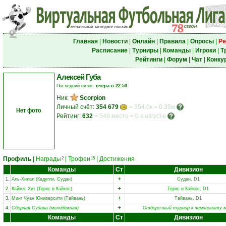
Главная
|
Новости
|
Онлайн
|
Правила
|
Опросы
|
Ре
Расписание
|
Турниры
|
Команды
|
Игроки
|
Т
Рейтинги
|
Форум
|
Чат
|
Конку
Алексей Губа
Последний визит:
вчера в 22:53
Ник:
Scorpion
Личный счёт:
354 679
= 354.0к = 0.35м
Нет фото
Рейтинг:
632
=
549 место
=
0 в августе
Профиль
|
Награды
|
Трофеи
|
Достижения
2
15
Команды
Ст
Дивизион
+
1.
Аль-Хилал (Кадугли, Судан)
Судан, D1
+
2.
Кайкос Хит (Теркс и Кайкос)
Теркс и Кайкос, D1
+
3.
Минг Чуан Юниверсити (Тайвань)
Тайвань, D1
+
4.
Сборная Судана (молодёжная)
Отборочный турнир к чемпионату м
Команды
Ст
Дивизион