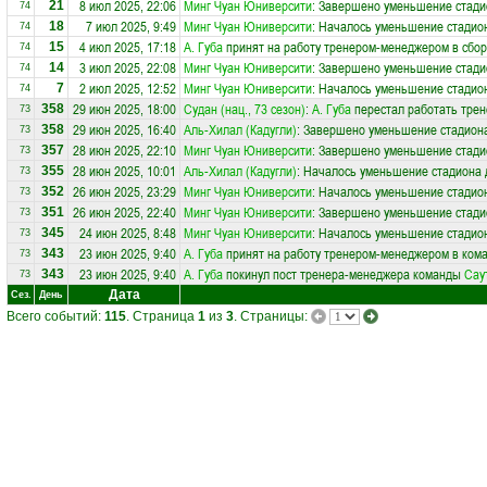
8 июл 2025, 22:06
Минг Чуан Юниверсити
: Завершено уменьшение стадио
21
74
7 июл 2025, 9:49
Минг Чуан Юниверсити
: Началось уменьшение стадион
18
74
4 июл 2025, 17:18
А. Губа
принят на работу тренером-менеджером в сбо
15
74
3 июл 2025, 22:08
Минг Чуан Юниверсити
: Завершено уменьшение стадио
14
74
2 июл 2025, 12:52
Минг Чуан Юниверсити
: Началось уменьшение стадион
7
74
29 июн 2025, 18:00
Судан (нац., 73 сезон)
:
А. Губа
перестал работать трен
358
73
29 июн 2025, 16:40
Аль-Хилал (Кадугли)
: Завершено уменьшение стадиона
358
73
28 июн 2025, 22:10
Минг Чуан Юниверсити
: Завершено уменьшение стадио
357
73
28 июн 2025, 10:01
Аль-Хилал (Кадугли)
: Началось уменьшение стадиона 
355
73
26 июн 2025, 23:29
Минг Чуан Юниверсити
: Началось уменьшение стадион
352
73
26 июн 2025, 22:40
Минг Чуан Юниверсити
: Завершено уменьшение стадио
351
73
24 июн 2025, 8:48
Минг Чуан Юниверсити
: Началось уменьшение стадион
345
73
23 июн 2025, 9:40
А. Губа
принят на работу тренером-менеджером в ком
343
73
23 июн 2025, 9:40
А. Губа
покинул пост тренера-менеджера команды
Сау
343
73
Дата
Сез.
День
Всего событий:
115
. Страница
1
из
3
. Страницы: