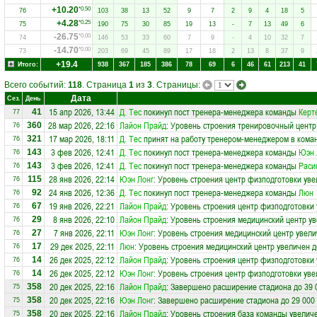
+10.20
*0.50
76
103
38
13
52
9
7
2
9
4
18
5
+4.28
*0.25
75
190
75
30
85
19
13
-
7
13
49
6
-26.75
*0.00
74
146
53
33
60
7
9
-
4
10
32
7
-14.70
*0.00
73
203
69
45
89
17
18
2
13
8
37
9
+19.4
Итого:
938
367
185
386
78
69
6
46
61
213
41
Всего событий:
118
. Страница
1
из
3
. Страницы:
Дата
Сез.
День
15 апр 2026, 13:44
Д. Тес
покинул пост тренера-менеджера команды
Керт
41
77
28 мар 2026, 22:16
Лайон Прайд
: Уровень строения тренировочный центр
360
76
17 мар 2026, 18:11
Д. Тес
принят на работу тренером-менеджером в кома
321
76
3 фев 2026, 12:41
Д. Тес
покинул пост тренера-менеджера команды
Юэн 
143
76
3 фев 2026, 12:41
Д. Тес
покинул пост тренера-менеджера команды
Раси
143
76
28 янв 2026, 22:14
Юэн Лонг
: Уровень строения центр физподготовки уве
115
76
24 янв 2026, 12:36
Д. Тес
покинул пост тренера-менеджера команды
Люн
92
76
19 янв 2026, 22:21
Лайон Прайд
: Уровень строения центр физподготовки 
67
76
8 янв 2026, 22:10
Лайон Прайд
: Уровень строения медицинский центр ув
29
76
7 янв 2026, 22:11
Юэн Лонг
: Уровень строения медицинский центр увели
27
76
29 дек 2025, 22:11
Люн
: Уровень строения медицинский центр увеличен д
17
76
26 дек 2025, 22:12
Лайон Прайд
: Уровень строения центр физподготовки 
14
76
26 дек 2025, 22:12
Юэн Лонг
: Уровень строения центр физподготовки уве
14
76
20 дек 2025, 22:16
Лайон Прайд
: Завершено расширение стадиона до 39 
358
75
20 дек 2025, 22:16
Юэн Лонг
: Завершено расширение стадиона до 29 000
358
75
20 дек 2025, 22:16
Лайон Прайд
: Уровень строения база команды увеличе
358
75