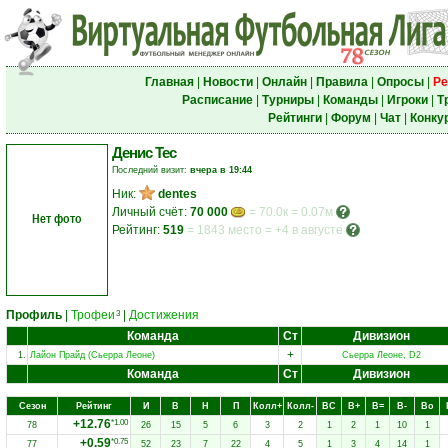
Главная
|
Новости
|
Онлайн
|
Правила
|
Опросы
|
Ре
Расписание
|
Турниры
|
Команды
|
Игроки
|
Т
Рейтинги
|
Форум
|
Чат
|
Конку
Денис Тес
Последний визит:
вчера в 19:44
Ник:
dentes
Личный счёт:
70 000
= 70.0к = 0.07м
Нет фото
Рейтинг:
519
=
1843 место
=
+4 в августе
Профиль
|
Трофеи
|
Достижения
3
Команда
Ст
Дивизион
+
1.
Лайон Прайд (Сьерра Леоне)
Сьерра Леоне, D2
Команда
Ст
Дивизион
Сезон
Рейтинг
И
В
Н
П
Колл+
Колл-
ВC
В+
В=
В-
Вo
+12.76
*1.00
78
26
15
5
6
3
2
1
2
1
10
1
+0.59
*0.75
77
52
23
7
22
4
5
1
3
4
14
1