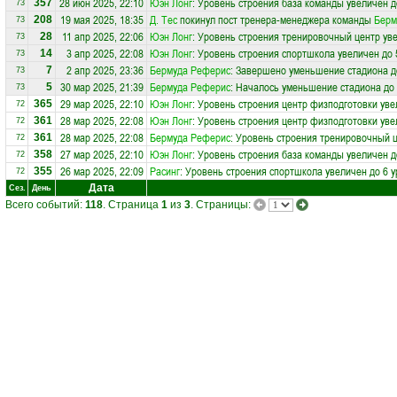
28 июн 2025, 22:10
Юэн Лонг
: Уровень строения база команды увеличен д
357
73
19 мая 2025, 18:35
Д. Тес
покинул пост тренера-менеджера команды
Берм
208
73
11 апр 2025, 22:06
Юэн Лонг
: Уровень строения тренировочный центр уве
28
73
3 апр 2025, 22:08
Юэн Лонг
: Уровень строения спортшкола увеличен до 
14
73
2 апр 2025, 23:36
Бермуда Реферис
: Завершено уменьшение стадиона д
7
73
30 мар 2025, 21:39
Бермуда Реферис
: Началось уменьшение стадиона до 
5
73
29 мар 2025, 22:10
Юэн Лонг
: Уровень строения центр физподготовки уве
365
72
28 мар 2025, 22:08
Юэн Лонг
: Уровень строения центр физподготовки уве
361
72
28 мар 2025, 22:08
Бермуда Реферис
: Уровень строения тренировочный ц
361
72
27 мар 2025, 22:10
Юэн Лонг
: Уровень строения база команды увеличен д
358
72
26 мар 2025, 22:09
Расинг
: Уровень строения спортшкола увеличен до 6 
355
72
Дата
Сез.
День
Всего событий:
118
. Страница
1
из
3
. Страницы: