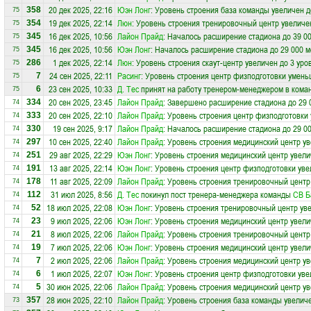
20 дек 2025, 22:16
Юэн Лонг
: Уровень строения база команды увеличен д
358
75
19 дек 2025, 22:14
Люн
: Уровень строения тренировочный центр увеличе
354
75
16 дек 2025, 10:56
Лайон Прайд
: Началось расширение стадиона до 39 0
345
75
16 дек 2025, 10:56
Юэн Лонг
: Началось расширение стадиона до 29 000 м
345
75
1 дек 2025, 22:14
Люн
: Уровень строения скаут-центр увеличен до 3 уро
286
75
24 сен 2025, 22:11
Расинг
: Уровень строения центр физподготовки умень
7
75
23 сен 2025, 10:33
Д. Тес
принят на работу тренером-менеджером в кома
6
75
20 сен 2025, 23:45
Лайон Прайд
: Завершено расширение стадиона до 29 
334
74
20 сен 2025, 22:10
Лайон Прайд
: Уровень строения центр физподготовки 
333
74
19 сен 2025, 9:17
Лайон Прайд
: Началось расширение стадиона до 29 0
330
74
10 сен 2025, 22:40
Лайон Прайд
: Уровень строения медицинский центр ув
297
74
29 авг 2025, 22:29
Юэн Лонг
: Уровень строения медицинский центр увели
251
74
13 авг 2025, 22:14
Юэн Лонг
: Уровень строения центр физподготовки уве
191
74
11 авг 2025, 22:09
Лайон Прайд
: Уровень строения тренировочный центр
178
74
31 июл 2025, 8:56
Д. Тес
покинул пост тренера-менеджера команды
СВ Б
112
74
18 июл 2025, 22:08
Юэн Лонг
: Уровень строения тренировочный центр уве
52
74
9 июл 2025, 22:06
Юэн Лонг
: Уровень строения медицинский центр увели
23
74
8 июл 2025, 22:06
Лайон Прайд
: Уровень строения тренировочный центр
21
74
7 июл 2025, 22:06
Юэн Лонг
: Уровень строения медицинский центр увели
19
74
2 июл 2025, 22:06
Лайон Прайд
: Уровень строения медицинский центр ув
7
74
1 июл 2025, 22:07
Юэн Лонг
: Уровень строения центр физподготовки уве
6
74
30 июн 2025, 22:06
Лайон Прайд
: Уровень строения медицинский центр ув
5
74
28 июн 2025, 22:10
Лайон Прайд
: Уровень строения база команды увеличе
357
73