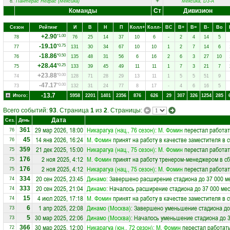
+
6.
Пантерас Неграс (Мексика)
Мексика, D3-A
Команды
Ст
Дивизион
Сезон
Рейтинг
И
В
Н
П
Колл+
Колл-
ВC
В+
В=
В-
Вo
+2.90
*1.00
78
76
25
14
37
10
6
-
2
4
14
5
-19.10
*0.75
77
131
30
34
67
10
10
1
2
7
14
6
-18.86
*0.50
76
135
48
31
56
6
16
2
6
3
27
10
+28.44
*0.25
75
133
39
45
49
11
11
1
7
3
21
7
+23.88
*0.00
74
128
71
28
29
13
11
1
5
5
51
9
-47.17
*0.00
73
132
31
24
77
8
17
-
4
6
16
5
-13.7
Итого:
5958
2201
1401
2356
876
626
29
307
326
1254
285
Всего событий:
93
. Страница
1
из
2
. Страницы:
Дата
Сез.
День
29 мар 2026, 18:00
Никарагуа (нац., 76 сезон)
:
М. Фомин
перестал работат
361
76
14 янв 2026, 16:24
М. Фомин
принят на работу в качестве заместителя в
45
76
21 дек 2025, 15:00
Никарагуа (нац., 75 сезон)
:
М. Фомин
перестал работат
359
75
2 ноя 2025, 4:12
М. Фомин
принят на работу тренером-менеджером в с
176
75
2 ноя 2025, 4:12
Никарагуа (нац., 75 сезон)
:
М. Фомин
перестал работат
176
75
20 сен 2025, 23:45
Динамо
: Завершено расширение стадиона до 37 000 м
334
74
20 сен 2025, 21:04
Динамо
: Началось расширение стадиона до 37 000 мес
333
74
4 июл 2025, 17:18
М. Фомин
принят на работу в качестве заместителя в
15
74
1 апр 2025, 22:08
Динамо (Москва)
: Завершено уменьшение стадиона до
6
73
30 мар 2025, 22:06
Динамо (Москва)
: Началось уменьшение стадиона до 3
5
73
30 мар 2025, 12:00
Никарагуа (юн., 72 сезон)
:
М. Фомин
перестал работать
366
72