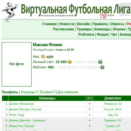
Главная
|
Новости
|
Онлайн
|
Правила
|
Опросы
|
Ре
Расписание
|
Турниры
|
Команды
|
Игроки
|
Т
Рейтинги
|
Форум
|
Чат
|
Конку
Максим Фомин
Последний визит:
вчера в 22:38
Ник:
agte
Личный счёт:
10 488
= 10.0к = 0.01м
Нет фото
Рейтинг:
486
=
7018 место
=
-2 в августе
Профиль
|
Награды
|
Трофеи
|
Достижения
3
12
Команды
Ст
Дивизион
+
1.
Динамо (Никарагуа)
Никарагуа, D2
+
2.
Динамо (Москва, Россия)
Россия, D4-A
+
3.
Полис (Чад)
Чад, D3
+
4.
Динамо (Дрезден, Германия)
Германия, D2
+
5.
Измирспор (Турция)
Турция, D2