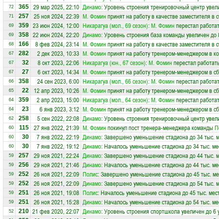
29 мар 2025, 22:10
Динамо
: Уровень строения тренировочный центр увел
365
72
25 ноя 2024, 22:39
М. Фомин
принят на работу в качестве заместителя в
257
71
23 июн 2024, 12:00
Никарагуа (мол., 69 сезон)
:
М. Фомин
перестал работат
359
69
22 июн 2024, 22:20
Динамо
: Уровень строения база команды увеличен до 
358
69
8 фев 2024, 23:14
М. Фомин
принят на работу в качестве заместителя в
166
68
2 дек 2023, 10:33
М. Фомин
принят на работу тренером-менеджером в к
282
67
8 окт 2023, 22:06
Никарагуа (юн., 67 сезон)
:
М. Фомин
перестал работать
32
67
6 окт 2023, 14:34
М. Фомин
принят на работу тренером-менеджером в с
27
67
24 сен 2023, 6:00
Никарагуа (мол., 66 сезон)
:
М. Фомин
перестал работат
358
66
12 апр 2023, 10:26
М. Фомин
принят на работу тренером-менеджером в с
22
65
2 апр 2023, 15:00
Никарагуа (мол., 64 сезон)
:
М. Фомин
перестал работат
359
64
6 янв 2023, 3:12
М. Фомин
принят на работу тренером-менеджером в с
23
64
5 сен 2022, 22:08
Динамо
: Уровень строения тренировочный центр увел
258
62
27 янв 2022, 21:39
М. Фомин
покинул пост тренера-менеджера команды
П
115
60
7 янв 2022, 22:19
Динамо
: Завершено уменьшение стадиона до 34 тыс. 
30
60
7 янв 2022, 19:12
Динамо
: Началось уменьшение стадиона до 34 тыс. ме
30
60
29 ноя 2021, 22:24
Динамо
: Завершено уменьшение стадиона до 44 тыс. 
257
59
29 ноя 2021, 21:46
Динамо
: Началось уменьшение стадиона до 44 тыс. ме
256
59
26 ноя 2021, 22:09
Полис
: Завершено уменьшение стадиона до 45 тыс. ме
252
59
26 ноя 2021, 22:09
Динамо
: Завершено уменьшение стадиона до 54 тыс. 
252
59
26 ноя 2021, 19:08
Полис
: Началось уменьшение стадиона до 45 тыс. мес
251
59
26 ноя 2021, 15:28
Динамо
: Началось уменьшение стадиона до 54 тыс. ме
251
59
21 фев 2020, 22:07
Динамо
: Уровень строения спортшкола увеличен до 6 
210
52